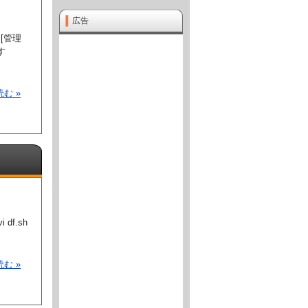
広告
[管理
す
む »
df.sh
む »