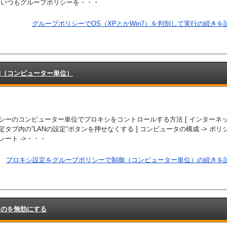
 いつもグループポリシーを・・・
グループポリシーでOS（XPとかWin7）を判別して実行の続きを読
御（コンピューター単位）
シーのコンピューター単位でプロキシをコントロールする方法 [ インターネ
タブ内の”LANの設定”ボタンを押せなくする ] コンピュータの構成 -> ポリシ
ート ->・・・
プロキシ設定をグループポリシーで制御（コンピューター単位）の続きを読
るのを無効にする