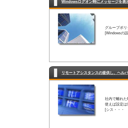
Windowsログオン時にメッセージを表
グループポリシ
[Windows
リモートアシスタンスの提供し、ヘル
社内で離れた
使えば設定は簡
[シス・・・