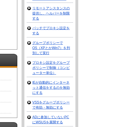
リモートアシスタンスの
提供し、ヘルパーを制限
する
バッチでプロキシ設定を
する
グループポリシーで
OS（XPとかWin7）を判
別して実行
プロキシ設定をグループ
ポリシーで制御（コンピ
ューター単位）
IEが自動的にインターネ
ット通信をするのを無効
にする
VSSをグループポリシー
で有効・無効にする
ADに参加していないPC
にWSUSを展開する