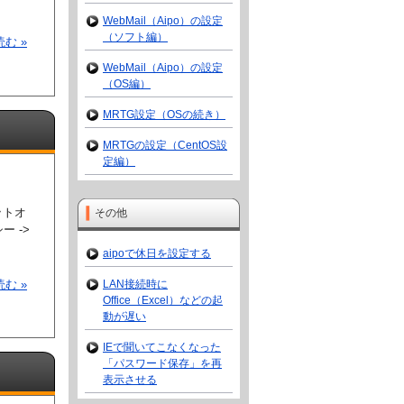
WebMail（Aipo）の設定
（ソフト編）
む »
WebMail（Aipo）の設定
（OS編）
MRTG設定（OSの続き）
MRTGの設定（CentOS設
定編）
ットオ
その他
ー ->
aipoで休日を設定する
む »
LAN接続時に
Office（Excel）などの起
動が遅い
IEで聞いてこなくなった
「パスワード保存」を再
表示させる