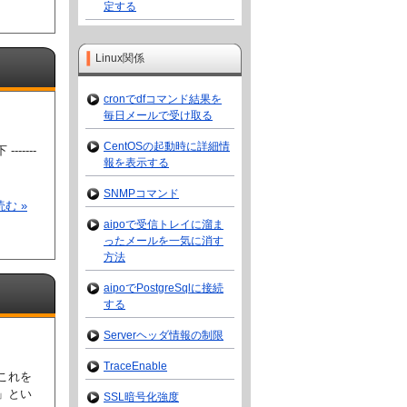
定する
Linux関係
cronでdfコマンド結果を
毎日メールで受け取る
CentOSの起動時に詳細情
----
報を表示する
SNMPコマンド
む »
aipoで受信トレイに溜ま
ったメールを一気に消す
方法
aipoでPostgreSqlに接続
する
Serverヘッダ情報の制限
TraceEnable
これを
」とい
SSL暗号化強度