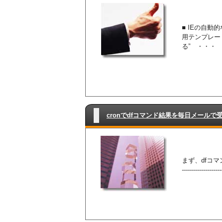
■ IEの自動
用テンプレート
る” ・・・
cronでdfコマンド結果を毎日メールで
まず、dfコマン
-----------------