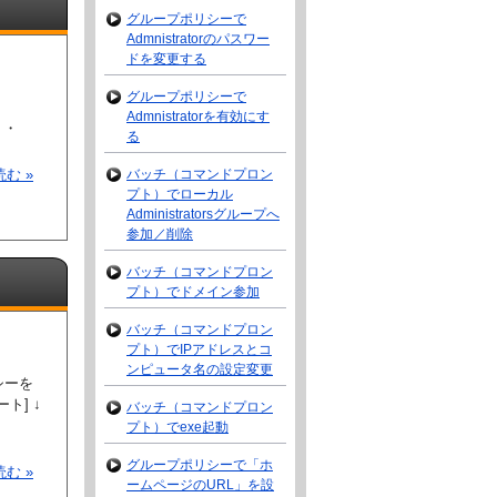
グループポリシーで
Admnistratorのパスワー
ドを変更する
グループポリシーで
Admnistratorを有効にす
・・
る
バッチ（コマンドプロン
む »
プト）でローカル
Administratorsグループへ
参加／削除
バッチ（コマンドプロン
プト）でドメイン参加
バッチ（コマンドプロン
プト）でIPアドレスとコ
ンピュータ名の設定変更
シーを
ト] ↓
バッチ（コマンドプロン
プト）でexe起動
グループポリシーで「ホ
む »
ームページのURL」を設