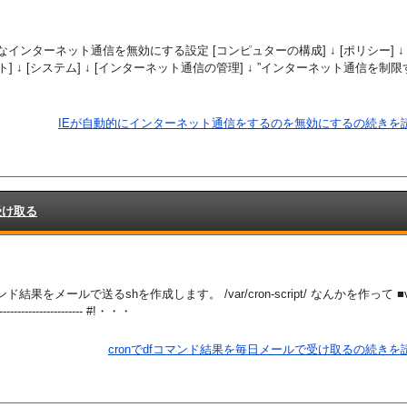
的なインターネット通信を無効にする設定 [コンピュターの構成] ↓ [ポリシー] ↓ 
] ↓ [システム] ↓ [インターネット通信の管理] ↓ ”インターネット通信を制限
IEが自動的にインターネット通信をするのを無効にするの続きを読
受け取る
ド結果をメールで送るshを作成します。 /var/cron-script/ なんかを作って ■vi 
-------------------------- #!・・・
cronでdfコマンド結果を毎日メールで受け取るの続きを読