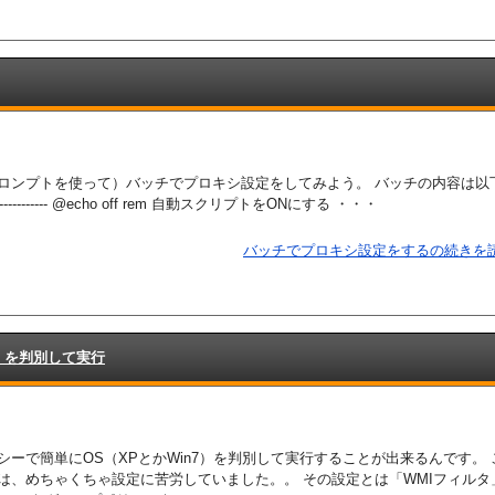
ンプトを使って）バッチでプロキシ設定をしてみよう。 バッチの内容は以下 ---
------------------- @echo off rem 自動スクリプトをONにする ・・・
バッチでプロキシ設定をするの続きを読
7）を判別して実行
シーで簡単にOS（XPとかWin7）を判別して実行することが出来るんです。 
は、めちゃくちゃ設定に苦労していました。。 その設定とは「WMIフィルタ