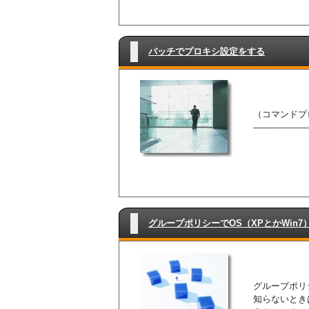
バッチでプロキシ設定をする
（コマンドプロ
------------
グループポリシーでOS（XPとかWin
グループポリ
知らないとき