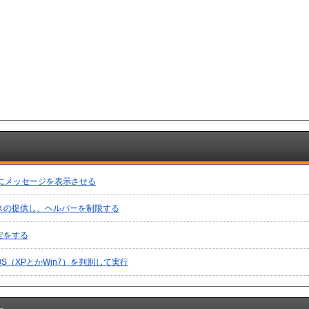
ン時にメッセージを表示させる
スの提供し、ヘルパーを制限する
定をする
S（XPとかWin7）を判別して実行