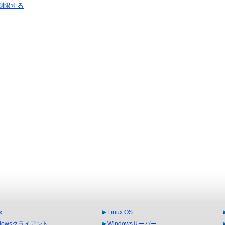
制限する
x
Linux OS
ndowsクライアント
Windowsサーバー